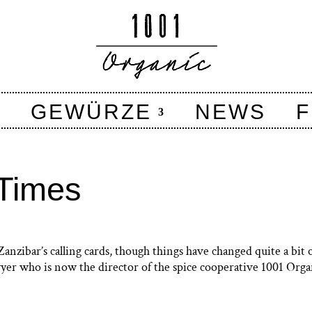
GEWÜRZE
NEWS
F
Times
zibar’s calling cards, though things have changed quite a bit 
awyer who is now the director of the spice cooperative 1001 Orga