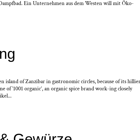
em Dampfbad. Ein Unternehmen aus dem Westen will mit Öko-
ing
island of Zanzibar in gastronomic circles, because of its hillier
me of ‘1001 organic’, an organic spice brand work-ing closely
kel...
 & Gewürze