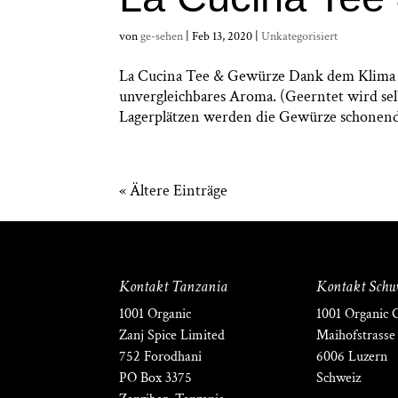
von
ge-sehen
|
Feb 13, 2020
|
Unkategorisiert
La Cucina Tee & Gewürze Dank dem Klima 
unvergleichbares Aroma. (Geerntet wird se
Lagerplätzen werden die Gewürze schonend 
« Ältere Einträge
Kontakt Tanzania
Kontakt Schw
1001 Organic
1001 Organic
Zanj Spice Limited
Maihofstrasse
752 Forodhani
6006 Luzern
PO Box 3375
Schweiz